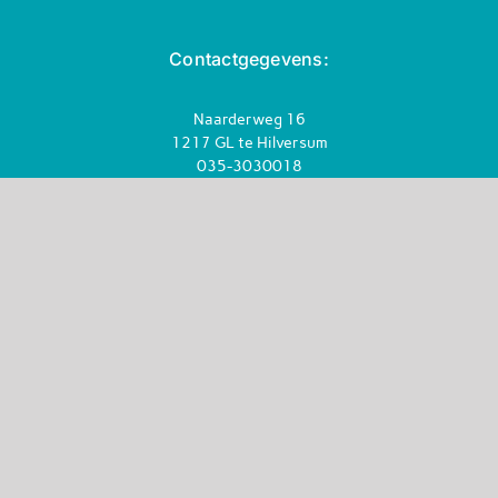
Contactgegevens:
Naarderweg 16
1217 GL te Hilversum
035-3030018
info@cijfersdietellen.nl
KVK-nr: 93390017
BTW-nr: NL866376471B01
Volg ons op: