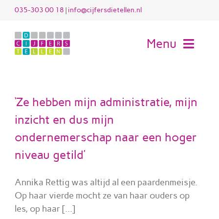
Ga
035-303 00 18
|
info@cijfersdietellen.nl
naar
inhoud
Menu
H
‘Ze hebben mijn administratie, mijn
Die
inzicht en dus mijn
ondernemerschap naar een hoger
Werk
niveau getild’
Voo
Annika Rettig was altijd al een paardenmeisje.
Kl
Op haar vierde mocht ze van haar ouders op
les, op haar [...]