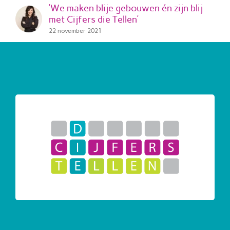
‘We maken blije gebouwen én zijn blij
met Cijfers die Tellen’
22 november 2021