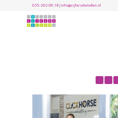
Ga
035-303 00 18
|
info@cijfersdietellen.nl
naar
inhoud