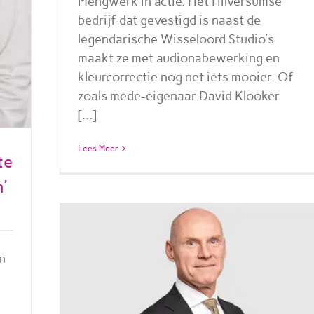
Mengwerk in actie. Het Hilversumse
bedrijf dat gevestigd is naast de
legendarische Wisseloord Studio’s
maakt ze met audionabewerking en
kleurcorrectie nog net iets mooier. Of
zoals mede-eigenaar David Klooker
[...]
Lees Meer
te
’
n