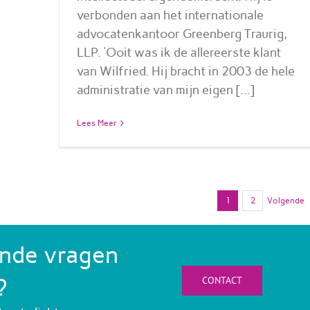
verbonden aan het internationale
advocatenkantoor Greenberg Traurig,
LLP. ‘Ooit was ik de allereerste klant
van Wilfried. Hij bracht in 2003 de hele
administratie van mijn eigen [...]
Lees Meer
1
2
Volgende
ende vragen
?
CONTACT