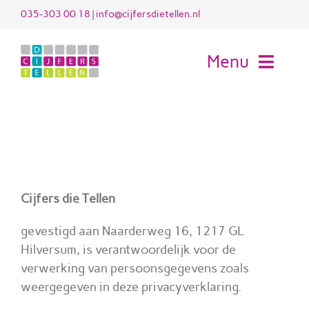
Ga
035-303 00 18
|
info@cijfersdietellen.nl
naar
inhoud
Menu
H
Die
Privacyverklaring
Werk
Cijfers die Tellen
Voo
gevestigd aan Naarderweg 16, 1217 GL
Hilversum, is verantwoordelijk voor de
verwerking van persoonsgegevens zoals
Kl
weergegeven in deze privacyverklaring.