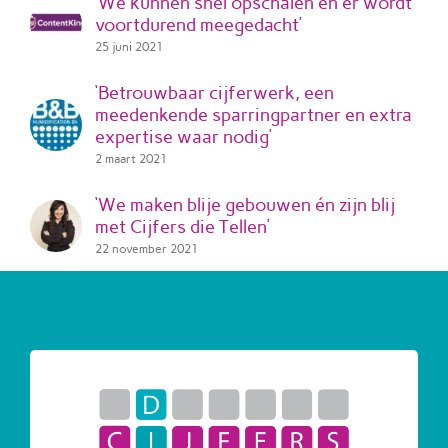
‘We kunnen snel opschalen en er wordt
voortdurend meegedacht’
25 juni 2021
‘Betrouwbaar cijferwerk, een
meedenkende sparringpartner en extra
expertise waar nodig’
2 maart 2021
‘We maken blije gebouwen én zijn blij
met Cijfers die Tellen’
22 november 2021