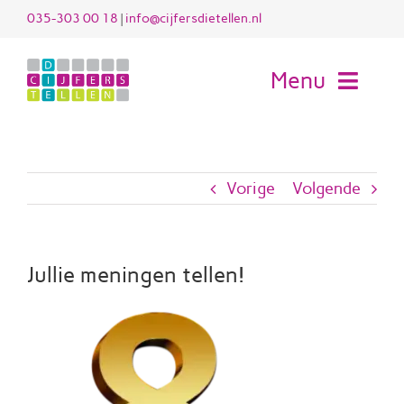
Ga
035-303 00 18
|
info@cijfersdietellen.nl
naar
inhoud
Menu
H
Vorige
Volgende
Die
Werk
Jullie meningen tellen!
Voo
Kl