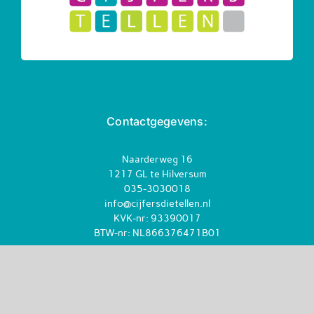
Contactgegevens:
Naarderweg 16
1217 GL te Hilversum
035-3030018
info@cijfersdietellen.nl
KVK-nr: 93390017
BTW-nr: NL866376471B01
Volg ons op: